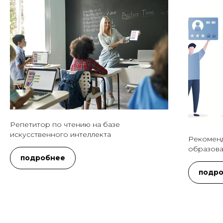
Репетитор по чтению на базе
искусственного интеллекта
Рекоменд
образова
подробнее
подр